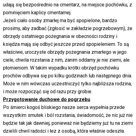
udają się bezpośrednio na cmentarz, na miejsce pochówku, z
pominięciem kaplicy cmentarnej.
Jeżeli ciało osoby zmarłej ma być spopielone, bardzo
prosimy, aby zadbać (zgłosić w zakładzie pogrzebowym), że
obrzędy ostatniego pożegnania w obecności rodziny i
księdza mają się odbyć jeszcze przed spopieleniem. To są
właściwe, uroczyste obrzędy pożegnania zmarłego w jego
ciele, chwila rozstania z nim, zanim oddamy je nie ziemi, ale
płomieniom. W takim wypadku krótki obrzęd pochówku
prochów odbywa się po kilku godzinach lub następnego dnia.
Może w nim wówczas uczestniczyć tylko najbliższa rodzina,
i może rozpocząć się od razu przy grobie.
Przygotowanie duchowe do pogrzebu
Po śmierci kogoś bliskiego nasze serca wypełnia przede
wszystkim smutek i ból rozstania, świadomość, że nic już nie
będzie tak jak dawniej, ponieważ nie będziemy już tu na ziemi
dzielili chwil radości i łez z osobą, która właśnie odeszła.