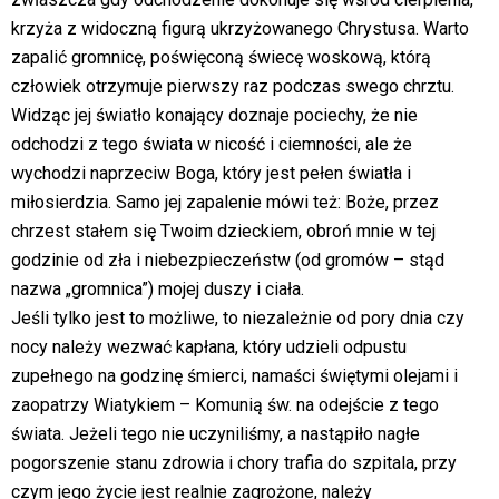
krzyża z widoczną figurą ukrzyżowanego Chrystusa. Warto
zapalić gromnicę, poświęconą świecę woskową, którą
człowiek otrzymuje pierwszy raz podczas swego chrztu.
Widząc jej światło konający doznaje pociechy, że nie
odchodzi z tego świata w nicość i ciemności, ale że
wychodzi naprzeciw Boga, który jest pełen światła i
miłosierdzia. Samo jej zapalenie mówi też: Boże, przez
chrzest stałem się Twoim dzieckiem, obroń mnie w tej
godzinie od zła i niebezpieczeństw (od gromów – stąd
nazwa „gromnica”) mojej duszy i ciała.
Jeśli tylko jest to możliwe, to niezależnie od pory dnia czy
nocy należy wezwać kapłana, który udzieli odpustu
zupełnego na godzinę śmierci, namaści świętymi olejami i
zaopatrzy Wiatykiem – Komunią św. na odejście z tego
świata. Jeżeli tego nie uczyniliśmy, a nastąpiło nagłe
pogorszenie stanu zdrowia i chory trafia do szpitala, przy
czym jego życie jest realnie zagrożone, należy