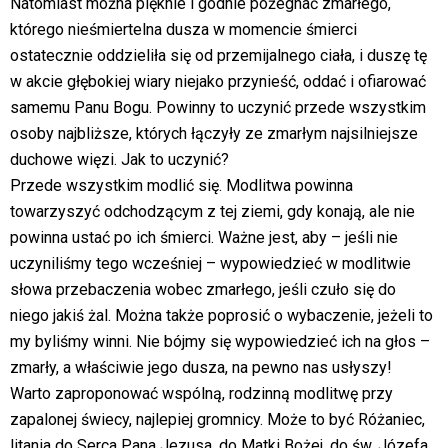
Natomiast można pięknie i godnie pożegnać zmarłego,
którego nieśmiertelna dusza w momencie śmierci
ostatecznie oddzieliła się od przemijalnego ciała, i duszę tę
w akcie głębokiej wiary niejako przynieść, oddać i ofiarować
samemu Panu Bogu. Powinny to uczynić przede wszystkim
osoby najbliższe, których łączyły ze zmarłym najsilniejsze
duchowe więzi. Jak to uczynić?
Przede wszystkim modlić się. Modlitwa powinna
towarzyszyć odchodzącym z tej ziemi, gdy konają, ale nie
powinna ustać po ich śmierci. Ważne jest, aby – jeśli nie
uczyniliśmy tego wcześniej – wypowiedzieć w modlitwie
słowa przebaczenia wobec zmarłego, jeśli czuło się do
niego jakiś żal. Można także poprosić o wybaczenie, jeżeli to
my byliśmy winni. Nie bójmy się wypowiedzieć ich na głos –
zmarły, a właściwie jego dusza, na pewno nas usłyszy!
Warto zaproponować wspólną, rodzinną modlitwę przy
zapalonej świecy, najlepiej gromnicy. Może to być Różaniec,
litania do Serca Pana Jezusa, do Matki Bożej, do św. Józefa