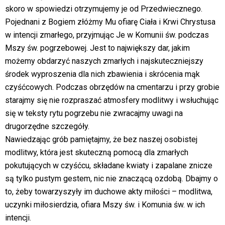
skoro w spowiedzi otrzymujemy je od Przedwiecznego.
Pojednani z Bogiem złóżmy Mu ofiarę Ciała i Krwi Chrystusa
w intencji zmarłego, przyjmując Je w Komunii św. podczas
Mszy św. pogrzebowej. Jest to największy dar, jakim
możemy obdarzyć naszych zmarłych i najskuteczniejszy
środek wyproszenia dla nich zbawienia i skrócenia mąk
czyśćcowych. Podczas obrzędów na cmentarzu i przy grobie
starajmy się nie rozpraszać atmosfery modlitwy i wsłuchując
się w teksty rytu pogrzebu nie zwracajmy uwagi na
drugorzędne szczegóły.
Nawiedzając grób pamiętajmy, że bez naszej osobistej
modlitwy, która jest skuteczną pomocą dla zmarłych
pokutujących w czyśćcu, składane kwiaty i zapalane znicze
są tylko pustym gestem, nic nie znaczącą ozdobą. Dbajmy o
to, żeby towarzyszyły im duchowe akty miłości – modlitwa,
uczynki miłosierdzia, ofiara Mszy św. i Komunia św. w ich
intencji.