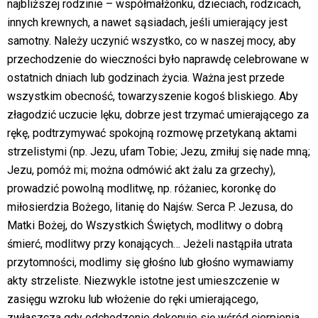
najbliższej rodzinie – współmałżonku, dzieciach, rodzicach,
innych krewnych, a nawet sąsiadach, jeśli umierający jest
samotny. Należy uczynić wszystko, co w naszej mocy, aby
przechodzenie do wieczności było naprawdę celebrowane w
ostatnich dniach lub godzinach życia. Ważna jest przede
wszystkim obecność, towarzyszenie kogoś bliskiego. Aby
złagodzić uczucie lęku, dobrze jest trzymać umierającego za
rękę, podtrzymywać spokojną rozmowę przetykaną aktami
strzelistymi (np. Jezu, ufam Tobie; Jezu, zmiłuj się nade mną;
Jezu, pomóż mi; można odmówić akt żalu za grzechy),
prowadzić powolną modlitwę, np. różaniec, koronkę do
miłosierdzia Bożego, litanię do Najśw. Serca P. Jezusa, do
Matki Bożej, do Wszystkich Świętych, modlitwy o dobrą
śmierć, modlitwy przy konających… Jeżeli nastąpiła utrata
przytomności, modlimy się głośno lub głośno wymawiamy
akty strzeliste. Niezwykle istotne jest umieszczenie w
zasięgu wzroku lub włożenie do ręki umierającego,
zwłaszcza gdy odchodzenie dokonuje się wśród cierpienia,