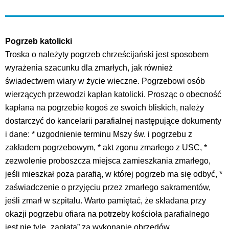
Pogrzeb katolicki
Troska o należyty pogrzeb chrześcijański jest sposobem
wyrażenia szacunku dla zmarłych, jak również
świadectwem wiary w życie wieczne. Pogrzebowi osób
wierzących przewodzi kapłan katolicki. Prosząc o obecność
kapłana na pogrzebie kogoś ze swoich bliskich, należy
dostarczyć do kancelarii parafialnej następujące dokumenty
i dane: * uzgodnienie terminu Mszy św. i pogrzebu z
zakładem pogrzebowym, * akt zgonu zmarłego z USC, *
zezwolenie proboszcza miejsca zamieszkania zmarłego,
jeśli mieszkał poza parafią, w której pogrzeb ma się odbyć, *
zaświadczenie o przyjęciu przez zmarłego sakramentów,
jeśli zmarł w szpitalu. Warto pamiętać, że składana przy
okazji pogrzebu ofiara na potrzeby kościoła parafialnego
jest nie tyle „zapłatą” za wykonanie obrzędów