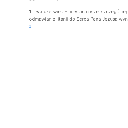
1.Trwa czerwiec – miesiąc naszej szczególne
odmawianie litanii do Serca Pana Jezusa w
»