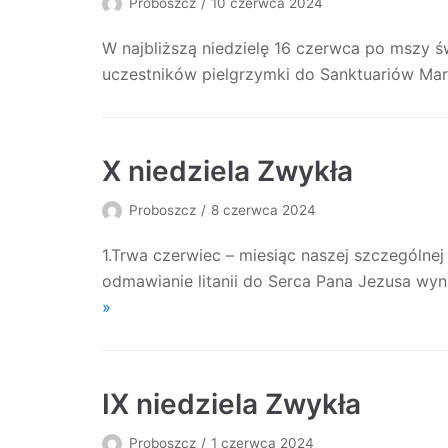
Proboszcz
10 czerwca 2024
W najbliższą niedzielę 16 czerwca po mszy 
uczestników pielgrzymki do Sanktuariów Mar
X niedziela Zwykła
Proboszcz
8 czerwca 2024
1.Trwa czerwiec – miesiąc naszej szczególne
odmawianie litanii do Serca Pana Jezusa w
»
IX niedziela Zwykła
Proboszcz
1 czerwca 2024