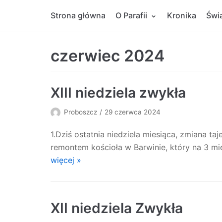
Skocz
Strona główna
O Parafii
Kronika
Świ
do
treści
czerwiec 2024
XIII niedziela zwykła
Proboszcz
29 czerwca 2024
1.Dziś ostatnia niedziela miesiąca, zmiana ta
remontem kościoła w Barwinie, który na 3 mi
więcej »
XII niedziela Zwykła