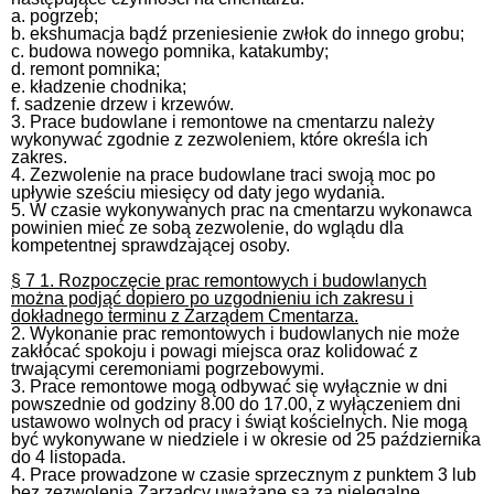
a. pogrzeb;
b. ekshumacja bądź przeniesienie zwłok do innego grobu;
c. budowa nowego pomnika, katakumby;
d. remont pomnika;
e. kładzenie chodnika;
f. sadzenie drzew i krzewów.
3. Prace budowlane i remontowe na cmentarzu należy
wykonywać zgodnie z zezwoleniem, które określa ich
zakres.
4. Zezwolenie na prace budowlane traci swoją moc po
upływie sześciu miesięcy od daty jego wydania.
5. W czasie wykonywanych prac na cmentarzu wykonawca
powinien mieć ze sobą zezwolenie, do wglądu dla
kompetentnej sprawdzającej osoby.
§ 7 1. Rozpoczęcie prac remontowych i budowlanych
można podjąć dopiero po uzgodnieniu ich zakresu i
dokładnego terminu z Zarządem Cmentarza.
2. Wykonanie prac remontowych i budowlanych nie może
zakłócać spokoju i powagi miejsca oraz kolidować z
trwającymi ceremoniami pogrzebowymi.
3. Prace remontowe mogą odbywać się wyłącznie w dni
powszednie od godziny 8.00 do 17.00, z wyłączeniem dni
ustawowo wolnych od pracy i świąt kościelnych. Nie mogą
być wykonywane w niedziele i w okresie od 25 października
do 4 listopada.
4. Prace prowadzone w czasie sprzecznym z punktem 3 lub
bez zezwolenia Zarządcy uważane są za nielegalne.