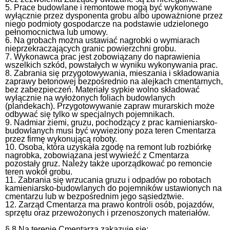
5. Prace budowlane i remontowe mogą być wykonywane
wyłącznie przez dysponenta grobu albo upoważnione przez
niego podmioty gospodarcze na podstawie udzielonego
pełnomocnictwa lub umowy.
6. Na grobach można ustawiać nagrobki o wymiarach
nieprzekraczających granic powierzchni grobu.
7. Wykonawca prac jest zobowiązany do naprawienia
wszelkich szkód, powstałych w wyniku wykonywania prac.
8. Zabrania się przygotowywania, mieszania i składowania
zaprawy betonowej bezpośrednio na alejkach cmentarnych,
bez zabezpieczeń. Materiały sypkie wolno składować
wyłącznie na wyłożonych foliach budowlanych
(plandekach). Przygotowywanie zapraw murarskich może
odbywać się tylko w specjalnych pojemnikach.
9. Nadmiar ziemi, gruzu, pochodzący z prac kamieniarsko-
budowlanych musi być wywieziony poza teren Cmentarza
przez firmę wykonującą roboty.
10. Osoba, która uzyskała zgodę na remont lub rozbiórkę
nagrobka, zobowiązana jest wywieźć z Cmentarza
pozostały gruz. Należy także uporządkować po remoncie
teren wokół grobu.
11. Zabrania się wrzucania gruzu i odpadów po robotach
kamieniarsko-budowlanych do pojemników ustawionych na
cmentarzu lub w bezpośrednim jego sąsiedztwie.
12. Zarząd Cmentarza ma prawo kontroli osób, pojazdów,
sprzętu oraz przewożonych i przenoszonych materiałów.
§ 8 Na terenie Cmentarza zakazuje się: