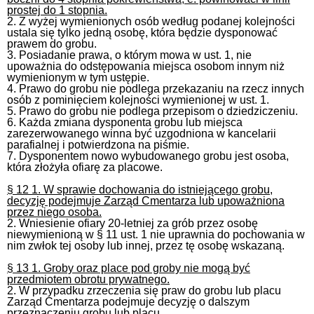
prostej do 1 stopnia.
2. Z wyżej wymienionych osób według podanej kolejności
ustala się tylko jedną osobę, która będzie dysponować
prawem do grobu.
3. Posiadanie prawa, o którym mowa w ust. 1, nie
upoważnia do odstępowania miejsca osobom innym niż
wymienionym w tym ustępie.
4. Prawo do grobu nie podlega przekazaniu na rzecz innych
osób z pominięciem kolejności wymienionej w ust. 1.
5. Prawo do grobu nie podlega przepisom o dziedziczeniu.
6. Każda zmiana dysponenta grobu lub miejsca
zarezerwowanego winna być uzgodniona w kancelarii
parafialnej i potwierdzona na piśmie.
7. Dysponentem nowo wybudowanego grobu jest osoba,
która złożyła ofiarę za placowe.
§ 12 1. W sprawie dochowania do istniejącego grobu,
decyzję podejmuje Zarząd Cmentarza lub upoważniona
przez niego osoba.
2. Wniesienie ofiary 20-letniej za grób przez osobę
niewymienioną w § 11 ust. 1 nie uprawnia do pochowania w
nim zwłok tej osoby lub innej, przez tę osobę wskazaną.
§ 13 1. Groby oraz place pod groby nie mogą być
przedmiotem obrotu prywatnego.
2. W przypadku zrzeczenia się praw do grobu lub placu
Zarząd Cmentarza podejmuje decyzję o dalszym
przeznaczeniu grobu lub placu.