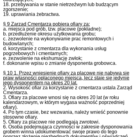
18. przebywania w stanie nietrzeźwym lub budzącym
zgorszenie;
19. uprawiania żebractwa.
§ 9 Zarząd Cmentarza pobiera ofiary za:
a. miejsca pod grób, tzw. placowe (pokładne);
b. przedłużenie okresu użytkowania grobu;
c. zezwolenie na wykonywanie prac remontowych i
budowlanych;
d. korzystanie z cmentarza dla wykonania usług
pogrzebowych i cmentarnych;
e. zezwolenie na ekshumację zwłok;
f. dokonanie wpisu o zmianie dysponenta grobowca.
§ 10 1. Przez wniesienie ofiary za placowe nie nabywa się
praw własności opłaconego miejsca, lecz staje się jedynie
jego dysponentem na okres 20 lat.
2. Wysokość ofiar za korzystanie z cmentarza ustala Zarząd
Cmentarza.
3. Ofiary za placowe wnosi się na okres 20 lat (w roku
kalendarzowym, w którym wygasa ważność poprzedniej
ofiary).
4. Po tym czasie, bez wezwania, należy wnieść ponownie
stosowne ofiary.
5. Ofiary za placowe nie podlegają zwrotowi.
6. Osoba podejmująca czynności w zakresie dysponowania
grobem winna udokumentować swoje prawo do tego
poprzez złożenie niezbędnych dokumentów i oświadczeń.