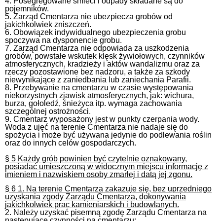
4. Posegregowane śmieci i odpady składane są do
pojemników.
5. Zarząd Cmentarza nie ubezpiecza grobów od
jakichkolwiek zniszczeń.
6. Obowiązek indywidualnego ubezpieczenia grobu
spoczywa na dysponencie grobu.
7. Zarząd Cmentarza nie odpowiada za uszkodzenia
grobów, powstałe wskutek klęsk żywiołowych, czynników
atmosferycznych, kradzieży i aktów wandalizmu oraz za
rzeczy pozostawione bez nadzoru, a także za szkody
niewynikające z zaniedbania lub zaniechania Parafii.
8. Przebywanie na cmentarzu w czasie występowania
niekorzystnych zjawisk atmosferycznych, jak: wichura,
burza, gołoledź, śnieżyca itp. wymaga zachowania
szczególnej ostrożności.
9. Cmentarz wyposażony jest w punkty czerpania wody.
Woda z ujęć na terenie Cmentarza nie nadaje się do
spożycia i może być używana jedynie do podlewania roślin
oraz do innych celów gospodarczych.
§ 5 Każdy grób powinien być czytelnie oznakowany,
posiadać umieszczoną w widocznym miejscu informację z
imieniem i nazwiskiem osoby zmarłej i datą jej zgonu.
§ 6 1. Na terenie Cmentarza zakazuje się, bez uprzedniego
uzyskania zgody Zarządu Cmentarza, dokonywania
jakichkolwiek prac kamieniarskich i budowlanych.
2. Należy uzyskać pisemną zgodę Zarządu Cmentarza na
następujące czynności na cmentarzu: