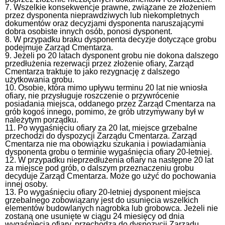
7. Wszelkie konsekwencje prawne, związane ze złożeniem
przez dysponenta nieprawdziwych lub niekompletnych
dokumentów oraz decyzjami dysponenta naruszającymi
dobra osobiste innych osób, ponosi dysponent.
8. W przypadku braku dysponenta decyzje dotyczące grobu
podejmuje Zarząd Cmentarza.
9. Jeżeli po 20 latach dysponent grobu nie dokona dalszego
przedłużenia rezerwacji przez złożenie ofiary, Zarząd
Cmentarza traktuje to jako rezygnację z dalszego
użytkowania grobu.
10. Osobie, która mimo upływu terminu 20 lat nie wniosła
ofiary, nie przysługuje roszczenie o przywrócenie
posiadania miejsca, oddanego przez Zarząd Cmentarza na
grób kogoś innego, pomimo, że grób utrzymywany był w
należytym porządku.
11. Po wygaśnięciu ofiary za 20 lat, miejsce grzebalne
przechodzi do dyspozycji Zarządu Cmentarza. Zarząd
Cmentarza nie ma obowiązku szukania i powiadamiania
dysponenta grobu o terminie wygaśnięcia ofiary 20-letniej.
12. W przypadku nieprzedłużenia ofiary na następne 20 lat
za miejsce pod grób, o dalszym przeznaczeniu grobu
decyduje Zarząd Cmentarza. Może go użyć do pochowania
innej osoby.
13. Po wygaśnięciu ofiary 20-letniej dysponent miejsca
grzebalnego zobowiązany jest do usunięcia wszelkich
elementów budowlanych nagrobka lub grobowca. Jeżeli nie
zostaną one usunięte w ciągu 24 miesięcy od dnia
wygaśnięcia ofiary, przechodzą do dyspozycji Zarządu