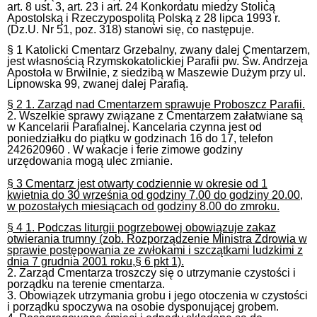
art. 8 ust. 3, art. 23 i art. 24 Konkordatu miedzy Stolicą
Apostolską i Rzeczypospolitą Polską z 28 lipca 1993 r.
(Dz.U. Nr 51, poz. 318) stanowi się, co następuje.
§ 1 Katolicki Cmentarz Grzebalny, zwany dalej Cmentarzem,
jest własnością Rzymskokatolickiej Parafii pw. Św. Andrzeja
Apostoła w Brwilnie, z siedzibą w Maszewie Dużym przy ul.
Lipnowska 99, zwanej dalej Parafią.
§ 2 1. Zarząd nad Cmentarzem sprawuje Proboszcz Parafii.
2. Wszelkie sprawy związane z Cmentarzem załatwiane są
w Kancelarii Parafialnej. Kancelaria czynna jest od
poniedziałku do piątku w godzinach 16 do 17, telefon
242620960 . W wakacje i ferie zimowe godziny
urzędowania mogą ulec zmianie.
§ 3 Cmentarz jest otwarty codziennie w okresie od 1
kwietnia do 30 września od godziny 7.00 do godziny 20.00,
w pozostałych miesiącach od godziny 8.00 do zmroku.
§ 4 1. Podczas liturgii pogrzebowej obowiązuje zakaz
otwierania trumny (zob. Rozporządzenie Ministra Zdrowia w
sprawie postępowania ze zwłokami i szczątkami ludzkimi z
dnia 7 grudnia 2001 roku,§ 6 pkt 1).
2. Zarząd Cmentarza troszczy się o utrzymanie czystości i
porządku na terenie cmentarza.
3. Obowiązek utrzymania grobu i jego otoczenia w czystości
i porządku spoczywa na osobie dysponującej grobem.