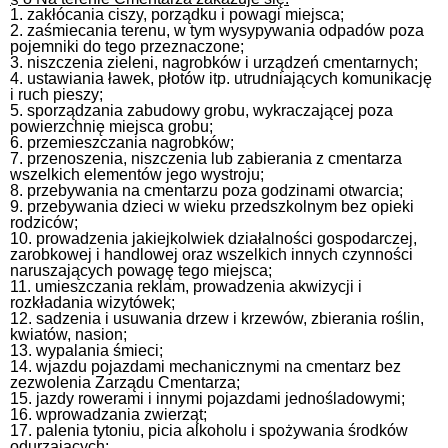
1. zakłócania ciszy, porządku i powagi miejsca;
2. zaśmiecania terenu, w tym wysypywania odpadów poza
pojemniki do tego przeznaczone;
3. niszczenia zieleni, nagrobków i urządzeń cmentarnych;
4. ustawiania ławek, płotów itp. utrudniających komunikację
i ruch pieszy;
5. sporządzania zabudowy grobu, wykraczającej poza
powierzchnię miejsca grobu;
6. przemieszczania nagrobków;
7. przenoszenia, niszczenia lub zabierania z cmentarza
wszelkich elementów jego wystroju;
8. przebywania na cmentarzu poza godzinami otwarcia;
9. przebywania dzieci w wieku przedszkolnym bez opieki
rodziców;
10. prowadzenia jakiejkolwiek działalności gospodarczej,
zarobkowej i handlowej oraz wszelkich innych czynności
naruszających powagę tego miejsca;
11. umieszczania reklam, prowadzenia akwizycji i
rozkładania wizytówek;
12. sadzenia i usuwania drzew i krzewów, zbierania roślin,
kwiatów, nasion;
13. wypalania śmieci;
14. wjazdu pojazdami mechanicznymi na cmentarz bez
zezwolenia Zarządu Cmentarza;
15. jazdy rowerami i innymi pojazdami jednośladowymi;
16. wprowadzania zwierząt;
17. palenia tytoniu, picia alkoholu i spożywania środków
odurzających;