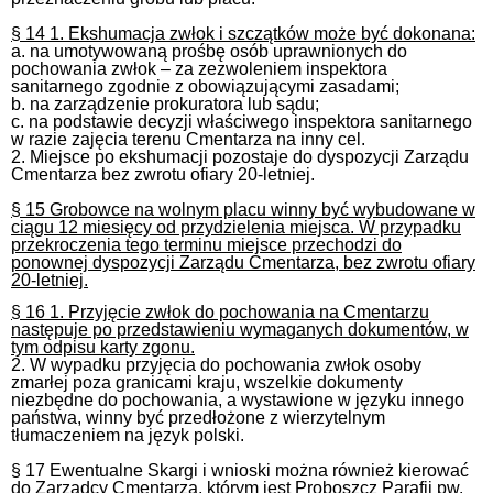
§ 14 1. Ekshumacja zwłok i szczątków może być dokonana:
a. na umotywowaną prośbę osób uprawnionych do
pochowania zwłok – za zezwoleniem inspektora
sanitarnego zgodnie z obowiązującymi zasadami;
b. na zarządzenie prokuratora lub sądu;
c. na podstawie decyzji właściwego inspektora sanitarnego
w razie zajęcia terenu Cmentarza na inny cel.
2. Miejsce po ekshumacji pozostaje do dyspozycji Zarządu
Cmentarza bez zwrotu ofiary 20-letniej.
§ 15 Grobowce na wolnym placu winny być wybudowane w
ciągu 12 miesięcy od przydzielenia miejsca. W przypadku
przekroczenia tego terminu miejsce przechodzi do
ponownej dyspozycji Zarządu Cmentarza, bez zwrotu ofiary
20-letniej.
§ 16 1. Przyjęcie zwłok do pochowania na Cmentarzu
następuje po przedstawieniu wymaganych dokumentów, w
tym odpisu karty zgonu.
2. W wypadku przyjęcia do pochowania zwłok osoby
zmarłej poza granicami kraju, wszelkie dokumenty
niezbędne do pochowania, a wystawione w języku innego
państwa, winny być przedłożone z wierzytelnym
tłumaczeniem na język polski.
§ 17 Ewentualne Skargi i wnioski można również kierować
do Zarządcy Cmentarza, którym jest Proboszcz Parafii pw.