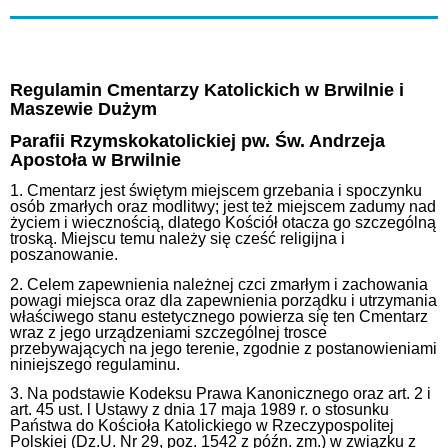
Regulamin Cmentarzy Katolickich w Brwilnie i
Maszewie Dużym
Parafii Rzymskokatolickiej pw. Św. Andrzeja
Apostoła w Brwilnie
1. Cmentarz jest świętym miejscem grzebania i spoczynku
osób zmarłych oraz modlitwy; jest też miejscem zadumy nad
życiem i wiecznością, dlatego Kościół otacza go szczególną
troską. Miejscu temu należy się cześć religijna i
poszanowanie.
2. Celem zapewnienia należnej czci zmarłym i zachowania
powagi miejsca oraz dla zapewnienia porządku i utrzymania
właściwego stanu estetycznego powierza się ten Cmentarz
wraz z jego urządzeniami szczególnej trosce
przebywających na jego terenie, zgodnie z postanowieniami
niniejszego regulaminu.
3. Na podstawie Kodeksu Prawa Kanonicznego oraz art. 2 i
art. 45 ust. l Ustawy z dnia 17 maja 1989 r. o stosunku
Państwa do Kościoła Katolickiego w Rzeczypospolitej
Polskiej (Dz.U. Nr 29, poz. 1542 z późn. zm.) w związku z