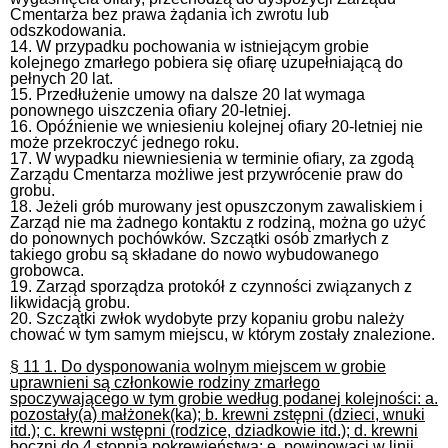
Cmentarza bez prawa żądania ich zwrotu lub
odszkodowania.
14. W przypadku pochowania w istniejącym grobie
kolejnego zmarłego pobiera się ofiarę uzupełniającą do
pełnych 20 lat.
15. Przedłużenie umowy na dalsze 20 lat wymaga
ponownego uiszczenia ofiary 20-letniej.
16. Opóźnienie we wniesieniu kolejnej ofiary 20-letniej nie
może przekroczyć jednego roku.
17. W wypadku niewniesienia w terminie ofiary, za zgodą
Zarządu Cmentarza możliwe jest przywrócenie praw do
grobu.
18. Jeżeli grób murowany jest opuszczonym zawaliskiem i
Zarząd nie ma żadnego kontaktu z rodziną, można go użyć
do ponownych pochówków. Szczątki osób zmarłych z
takiego grobu są składane do nowo wybudowanego
grobowca.
19. Zarząd sporządza protokół z czynności związanych z
likwidacją grobu.
20. Szczątki zwłok wydobyte przy kopaniu grobu należy
chować w tym samym miejscu, w którym zostały znalezione.
§ 11 1. Do dysponowania wolnym miejscem w grobie
uprawnieni są członkowie rodziny zmarłego
spoczywającego w tym grobie według podanej kolejności: a.
pozostały(a) małżonek(ka); b. krewni zstępni (dzieci, wnuki
itd.); c. krewni wstępni (rodzice, dziadkowie itd.); d. krewni
boczni do 4 stopnia pokrewieństwa; e. powinowaci w linii