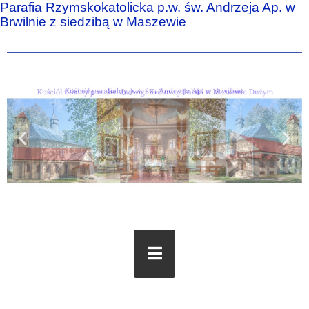
Parafia Rzymskokatolicka p.w. św. Andrzeja Ap. w
Brwilnie z siedzibą w Maszewie