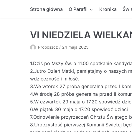
Skocz
Strona główna
O Parafii
Kronika
Świ
do
treści
VI NIEDZIELA WIELK
Proboszcz
24 maja 2025
1.Dziś po Mszy św. o 11.00 spotkanie kandy
2.Jutro Dzień Matki, pamiętajmy o naszych m
wdzięczność i miłość.
3.We wtorek 27 próba generalna przed I komu
4.W środę 28 próba generalna przed II komun
5.W czwartek 29 maja o 17.20 spowiedź dzieci
6.W piątek 30 maja o 17.20 spowiedź dzieci i 
7.Odnowienie przyrzeczeń Chrztu Świętego bę
8.Uroczystość pierwszej Komunii Świętej będz