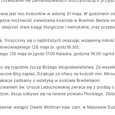
 rozważenie nie zainteresowanych uroczystością o przyjśc
owana jest noc kościołów w sobotę 31 maja. W godzinach o
dzie możliwość zwiedzenia kościoła w Brwilnie. Bedzie 
, obejrzeć stare księgi liturgiczne i metrykalne, oraz prze
ka. Troszczmy się o najbliższych okazując wzajemną miłość
 Nowowiejskiego (28 maja br. godz18.30);
iego (30 maja br.)godz.17.00 Katedra, godzina 18.00 ogród
go się tygodnia życzę Bożego błogosławieństwa. Za wszel
eczne Bóg zapłać. Dziękuje za ofiary na kościół min. Miros
kacje zadbamy o estetykę w kościele Brwileńskim.
zwaniem św. Urszuli Leduchowskiej zwraca się z prośbą o
iei. Akcja odbywa się na terenie powiatu Płockiego. Zbió
 zamiar wstąpić Dawid Woltman kaw. zam. w Maszewie Du