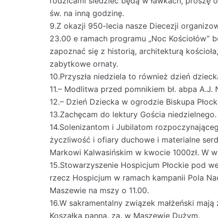
rodzicami siedzieć będą w ławkach, proszę o
św. na inną godzinę.
9.Z okazji 950-lecia nasze Diecezji organiz
23.00 e ramach programu „Noc Kościołów” bę
zapoznać się z historią, architekturą kościoła
zabytkowe ornaty.
10.Przyszła niedziela to również dzień dziec
11.– Modlitwa przed pomnikiem bł. abpa A.J.
12.– Dzień Dziecka w ogrodzie Biskupa Płock
13.Zachęcam do lektury Gościa niedzielnego.
14.Solenizantom i Jubilatom rozpoczynające
życzliwość i ofiary duchowe i materialne serd
Markowi Kalwasińskim w kwocie 1000zł. W wa
15.Stowarzyszenie Hospicjum Płockie pod we
rzecz Hospicjum w ramach kampanii Pola Nadz
Maszewie na mszy o 11.00.
16.W sakramentalny związek małżeński mają
Koszałka panna. za. w Maszewie Dużym.