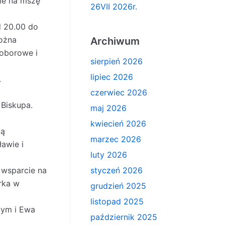
ie na mszę
26VII 2026r.
d 20.00 do
można
Archiwum
dsoborowe i
sierpień 2026
lipiec 2026
.
czerwiec 2026
 Biskupa.
maj 2026
kwiecień 2026
ką
marzec 2026
ławie i
luty 2026
 wsparcie na
styczeń 2026
rka w
grudzień 2025
listopad 2025
żym i Ewa
październik 2025