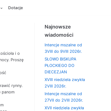
Dotacje
Najnowsze
wiadomości
Intencje mszalne od
3VIII do 9VIII 2026r.
ścioła i o
SŁOWO BISKUPA
nocy. Proszę
PŁOCKIEGO DO
DIECEZJAN
wość
XVIII niedziela zwykła
rawić rynny.
2VIII 2026r.
ję panom
Intencje mszalne od
27VII do 2VIII 2026r.
 m
XVII niedziela zwykła