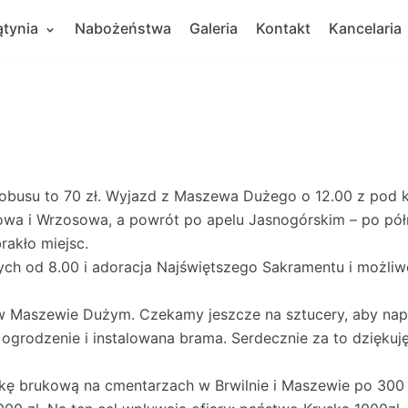
ątynia
Nabożeństwa
Galeria
Kontakt
Kancelaria
obusu to 70 zł. Wyjazd z Maszewa Dużego o 12.00 z pod ko
rowa i Wrzosowa, a powrót po apelu Jasnogórskim – po pół
rakło miejsc.
ych od 8.00 i adoracja Najświętszego Sakramentu i możli
w Maszewie Dużym. Czekamy jeszcze na sztucery, aby nap
ogrodzenie i instalowana brama. Serdecznie za to dzięku
tkę brukową na cmentarzach w Brwilnie i Maszewie po 300