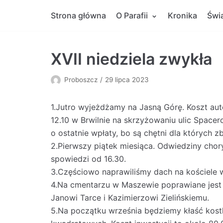
Skocz
Strona główna
O Parafii
Kronika
Świ
do
treści
XVII niedziela zwykła
Proboszcz
29 lipca 2023
1.Jutro wyjeżdżamy na Jasną Górę. Koszt aut
12.10 w Brwilnie na skrzyżowaniu ulic Space
o ostatnie wpłaty, bo są chętni dla których zb
2.Pierwszy piątek miesiąca. Odwiedziny chor
spowiedzi od 16.30.
3.Częściowo naprawiliśmy dach na kościele 
4.Na cmentarzu w Maszewie poprawiane jest 
Janowi Tarce i Kazimierzowi Zielińskiemu.
5.Na początku września będziemy kłaść kos