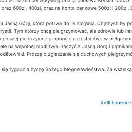
00 zł. Na ten cel wpływają ofiary: państwo Kryska 1000zł,
 oraz 600zł, 400zł, oraz na konto bankowe 500zł i 200zł. 
na Jasną Górę, która potrwa do 14 sierpnia. Chętnych by p
rystii. Tym którzy chcą pielgrzymować, ale zdrowie lub in
 w pieszej pielgrzymce proponuję uczestnictwo w pielgrzy
e na wspólnej modlitwie i łączyć z Jasną Górą i pątnikami
litewniki. Proszę o zgłaszanie się duchowych pielgrzym
 się tygodnia życzę Bożego błogosławieństwa. Za wszelką
XVIII Pańskie 