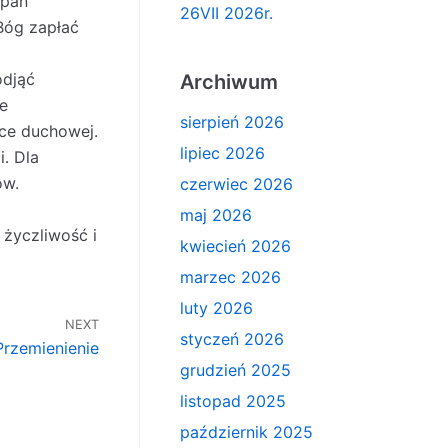
 pan
26VII 2026r.
Bóg zapłać
odjąć
Archiwum
ne
sierpień 2026
mce duchowej.
lipiec 2026
. Dla
ów.
czerwiec 2026
maj 2026
 życzliwość i
kwiecień 2026
marzec 2026
luty 2026
NEXT
styczeń 2026
Przemienienie
grudzień 2025
listopad 2025
październik 2025