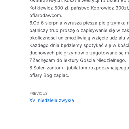
kwadratowych. Koszt inwestycji to około 80.0
Kotkiewicz 500 zł, państwo Koprowicz 300zł,
ofiarodawcom.
6.Od 6 sierpnia wyrusza piesza pielgrzymka 
pątniczy trud proszę o zapisywanie się w zak
okoliczności uniemożliwiają wzięcie udziału
Każdego dnia będziemy spotykać się w kościel
duchowych pielgrzymów przygotowane są mod
7.Zachęcam do lektury Gościa Niedzielnego.
8.Solenizantom i jubilatom rozpoczynającego
ofiary Bóg zapłać.
PREVIOUS
XVI niedziela zwykła